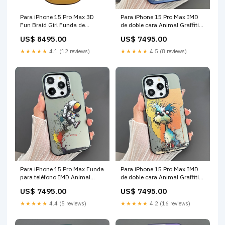
Para iPhone 15 Pro Max 3D
Para iPhone 15 Pro Max IMD
Fun Braid Girl Funda de
de doble cara Animal Graffiti
silicona para teléfono (Pinch
TPU + Funda para teléfono PC
US$ 8495.00
US$ 7495.00
Eyes) carcasa disco duro
(Perro corriendo) Negro
★★★★★
4.1 (12 reviews)
★★★★★
4.5 (8 reviews)
Para iPhone 15 Pro Max Funda
Para iPhone 15 Pro Max IMD
para teléfono IMD Animal
de doble cara Animal Graffiti
Graffiti TPU + PC de doble cara
TPU + Funda para teléfono PC
US$ 7495.00
US$ 7495.00
(Astronautas paseantes)
(Perro furioso) monitoreo de
gaming
escenario
★★★★★
4.4 (5 reviews)
★★★★★
4.2 (16 reviews)