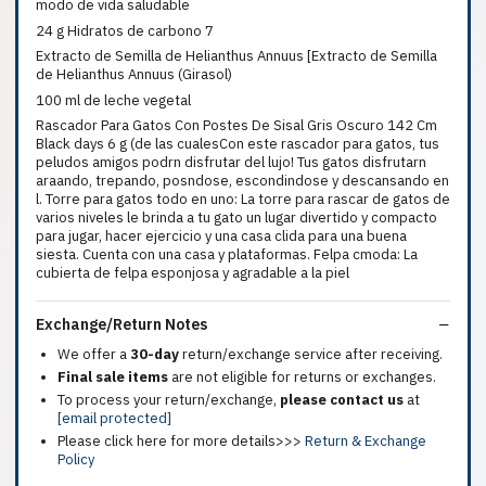
modo de vida saludable
24 g Hidratos de carbono 7
Extracto de Semilla de Helianthus Annuus [Extracto de Semilla
de Helianthus Annuus (Girasol)
100 ml de leche vegetal
Rascador Para Gatos Con Postes De Sisal Gris Oscuro 142 Cm
Black days 6 g (de las cualesCon este rascador para gatos, tus
peludos amigos podrn disfrutar del lujo! Tus gatos disfrutarn
araando, trepando, posndose, escondindose y descansando en
l. Torre para gatos todo en uno: La torre para rascar de gatos de
varios niveles le brinda a tu gato un lugar divertido y compacto
para jugar, hacer ejercicio y una casa clida para una buena
siesta. Cuenta con una casa y plataformas. Felpa cmoda: La
cubierta de felpa esponjosa y agradable a la piel
Exchange/Return Notes
We offer a
30-day
return/exchange service after receiving.
Final sale items
are not eligible for returns or exchanges.
To process your return/exchange,
please contact us
at
[email protected]
Please click here for more details>>>
Return & Exchange
Policy