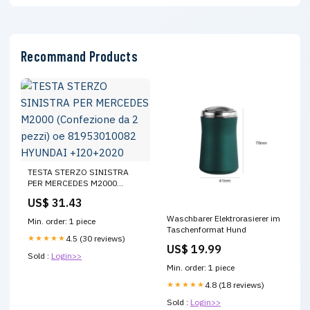
Recommand Products
TESTA STERZO SINISTRA
PER MERCEDES M2000
(Confezione da 2 pezzi) oe
US$ 31.43
81953010082 HYUNDAI
+I20+2020
Waschbarer Elektrorasierer im
Min. order: 1 piece
Taschenformat Hund
★★★★★
4.5 (30 reviews)
US$ 19.99
Sold :
Login>>
Min. order: 1 piece
★★★★★
4.8 (18 reviews)
Sold :
Login>>