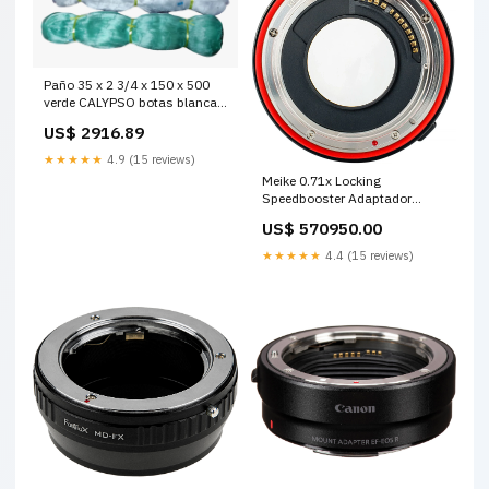
Paño 35 x 2 3/4 x 150 x 500
verde CALYPSO botas blancas
dunlop
US$ 2916.89
★★★★★
4.9 (15 reviews)
Meike 0.71x Locking
Speedbooster Adaptador
Lente EF a Canon RF 0.71x
US$ 570950.00
reducción de longitud focal
aumento 1 paso apertura
★★★★★
4.4 (15 reviews)
acero inoxidable Calibration