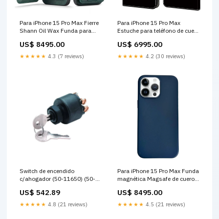
Para iPhone 15 Pro Max Fierre
Para iPhone 15 Pro Max
Shann Oil Wax Funda para
Estuche para teléfono de cuero
teléfono con tarjetero de cuero
pintado con cristales
US$ 8495.00
US$ 6995.00
de vaca (verde) regalo gamer
(calavera) case Galaxy S24+
★★★★★
4.3 (7 reviews)
★★★★★
4.2 (30 reviews)
Switch de encendido
Para iPhone 15 Pro Max Funda
c/ahogador (50-11650) (50-
magnética Magsafe de cuero
11651) arpon
de color puro (azul oscuro)
US$ 542.89
US$ 8495.00
case iPhone 15 Pro
★★★★★
4.8 (21 reviews)
★★★★★
4.5 (21 reviews)