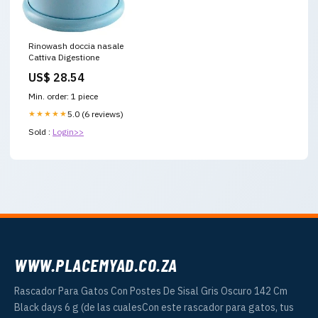
Rinowash doccia nasale
Cattiva Digestione
US$ 28.54
Min. order: 1 piece
★★★★★
5.0 (6 reviews)
Sold :
Login>>
WWW.PLACEMYAD.CO.ZA
Rascador Para Gatos Con Postes De Sisal Gris Oscuro 142 Cm
Black days 6 g (de las cualesCon este rascador para gatos, tus