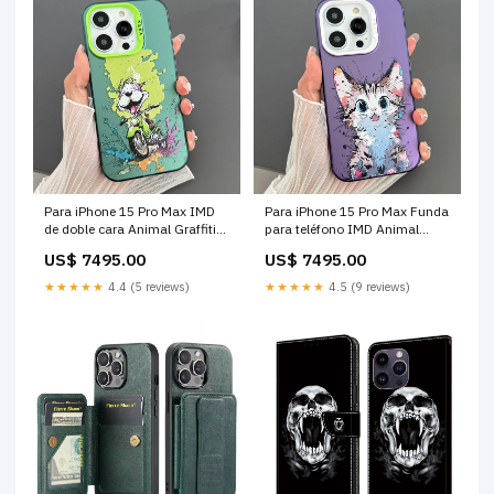
Para iPhone 15 Pro Max IMD
Para iPhone 15 Pro Max Funda
de doble cara Animal Graffiti
para teléfono IMD Animal
TPU + Funda para teléfono
Graffiti TPU + PC de doble cara
US$ 7495.00
US$ 7495.00
para PC (Perro de motocicleta)
(gato aturdido) dos receptores
Smart Cover
★★★★★
4.4 (5 reviews)
★★★★★
4.5 (9 reviews)