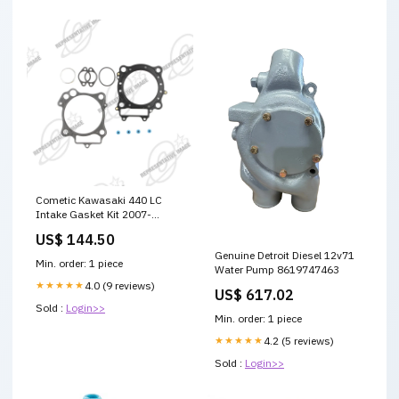
Cometic Kawasaki 440 LC
Intake Gasket Kit 2007-
lincoln-town-car-esi5440921
US$ 144.50
Genuine Detroit Diesel 12v71
Min. order: 1 piece
Water Pump 8619747463
★★★★★
4.0 (9 reviews)
US$ 617.02
Sold :
Login>>
Min. order: 1 piece
★★★★★
4.2 (5 reviews)
Sold :
Login>>