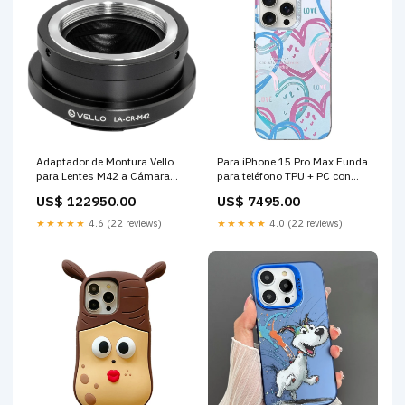
Adaptador de Montura Vello
Para iPhone 15 Pro Max Funda
para Lentes M42 a Cámara
para teléfono TPU + PC con
Canon RF con Recubrimiento
patrón colorido (corazón)
US$ 122950.00
US$ 7495.00
Antirreflejo Smart Hubs
monitor in-ear
★★★★★
4.6 (22 reviews)
★★★★★
4.0 (22 reviews)