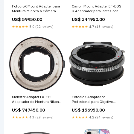
FotodioX Mount Adapter para
Canon Mount Adapter EF-EOS
Montura Minolta a Cámara
R Adaptador para lentes con
Fujifilm X Anodizado Aluminio
AF estabilización y resistencia
US$ 59950.00
US$ 344950.00
Keyboards & Controllers
al agua Rangefinder Lenses
★★★★★
5.0 (22 reviews)
★★★★★
4.7 (18 reviews)
Monster Adapter LA-FE1
FotodioX Adaptador
Adaptador de Montura Nikon F
Profesional para Objetivo
a Sony E con Autofoco y
Pentax K a Canon RF con
US$ 747450.00
US$ 156950.00
Control AE Special Effects
Montura de Latón y Anillo Iris
Accessories
Manual Digital Microscopes
★★★★★
4.3 (29 reviews)
★★★★★
4.2 (24 reviews)