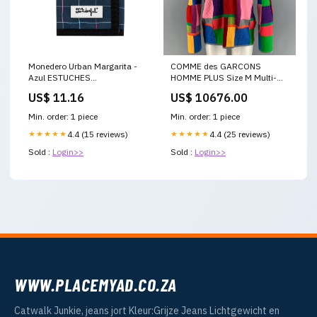
Monedero Urban Margarita -
COMME des GARCONS
Azul ESTUCHES
HOMME PLUS Size M Multi-
EXTENSIBLES
Color Patch Wool Acrylic
US$ 11.16
US$ 10676.00
Sweater Madras plaid
Min. order: 1 piece
Min. order: 1 piece
★★★★★
4.4 (15 reviews)
★★★★★
4.4 (25 reviews)
Sold :
Login>>
Sold :
Login>>
WWW.PLACEMYAD.CO.ZA
Catwalk Junkie, jeans jort Kleur:Grijze Jeans Lichtgewicht en