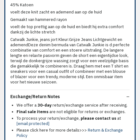
45% Katoen
voelt deze knit zacht en ademend aan op de huid
Gemaakt van hammered rayon
voelt de top prettig aan op de huid en biedt hij extra comfort
dankzij de lichte stretch
Catwalk Junkie, jeans jort Kleur:Grijze Jeans Lichtgewicht en
ademendDeze denim bermuda van Catwalk Junkie is d perfecte
combinatie van comfort en een stoere uitstraling. De langere
lengte en relaxte pasvorm geven de short een eigentijdse look,
terwijl de donkergrijze wassing zorgt voor een veelzijdige basis
die gemakkelijk te combineren is. Draag hem met een T shirt en
sneakers voor een casual outfit of combineer met een blouse
of blazer voor een trendy, moderne stijl. Een onmisbaar item
voor het nieuwe seizoen.
Exchange/Return Notes
We offer a
30-day
return/exchange service after receiving.
Final sale items
are not eligible for returns or exchanges.
To process your return/exchange,
please contact us
at
[email protected]
Please click here for more details>>>
Return & Exchange
Policy