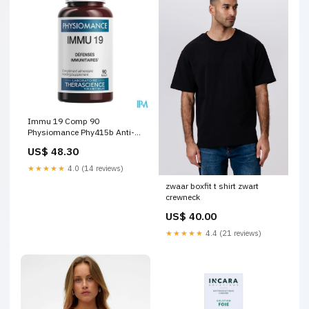
Immu 19 Comp 90
Physiomance Phy415b Anti-
beet
US$ 48.30
★★★★★
4.0 (14 reviews)
zwaar boxfit t shirt zwart
crewneck
US$ 40.00
★★★★★
4.4 (21 reviews)