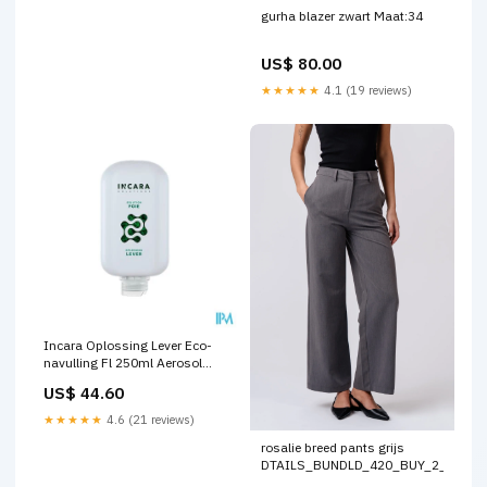
gurha blazer zwart Maat:34
US$ 80.00
★★★★★
4.1 (19 reviews)
Incara Oplossing Lever Eco-
navulling Fl 250ml Aerosol
toestellen
US$ 44.60
★★★★★
4.6 (21 reviews)
rosalie breed pants grijs
DTAILS_BUNDLD_420_BUY_2_FOR_