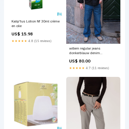
Kalip'tus Lotion Nf 30ml crème
en olie
US$ 15.98
★★★★★
4.8 (15 reviews)
willem regular jeans
donkerblauw denim
PIM_MPN_st350
US$ 80.00
★★★★★
4.7 (11 reviews)