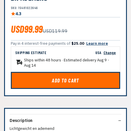
SKU: 15481022646
4.3
USD99.99
USD119.99
Pay in 4 interest-free payments of
$25.00
Learn more
SHIPPING ESTIMATE
USA
Change
Ships within 48 hours · Estimated delivery
Aug 9
-
Aug 14
ADD TO CART
Description
Lichtgewicht en ademend