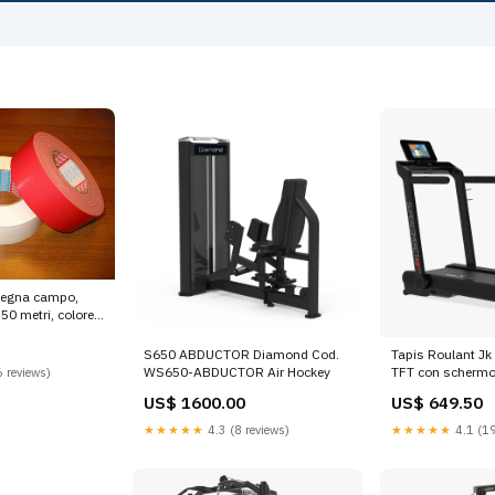
segna campo,
50 metri, colore
Colore:Rosso
S650 ABDUCTOR Diamond Cod.
Tapis Roulant Jk
WS650-ABDUCTOR Air Hockey
TFT con schermo
 reviews)
salvaspazio Comp
US$ 1600.00
US$ 649.50
Kinomap - Veloci
Motore 3.0 Hp - 
★★★★★
4.3 (8 reviews)
★★★★★
4.1 (19
120 kg cod.SC48-
Elettronici Sportiv