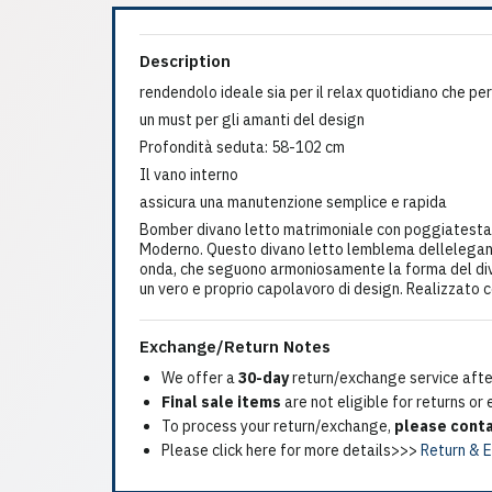
Description
rendendolo ideale sia per il relax quotidiano che pe
un must per gli amanti del design
Profondità seduta: 58-102 cm
Il vano interno
assicura una manutenzione semplice e rapida
Bomber divano letto matrimoniale con poggiatesta 
Moderno. Questo divano letto lemblema delleleganza
onda, che seguono armoniosamente la forma del diva
un vero e proprio capolavoro di design. Realizzato 
Exchange/Return Notes
We offer a
30-day
return/exchange service after
Final sale items
are not eligible for returns or
To process your return/exchange,
please conta
Please click here for more details>>>
Return & 