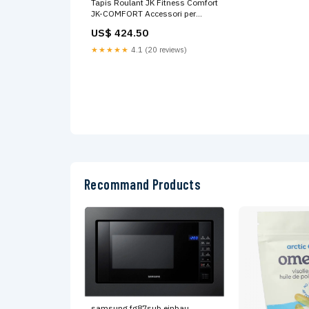
Tapis Roulant JK Fitness Comfort
JK-COMFORT Accessori per
protezioni sportive
US$ 424.50
★★★★★
4.1 (20 reviews)
Recommand Products
samsung fg87sub einbau