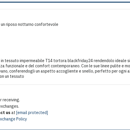
r un riposo notturno confortevole
in tessuto impermeabile T14 tortora blackfriday24 rendendolo ideale s
 funzionale e del comfort contemporaneo. Con le sue linee pulite e moder
no, conferendogli un aspetto accogliente e snello, perfetto per ogni a
con un tessuto
 receiving.
 exchanges.
ct us
at
[email protected]
Exchange Policy