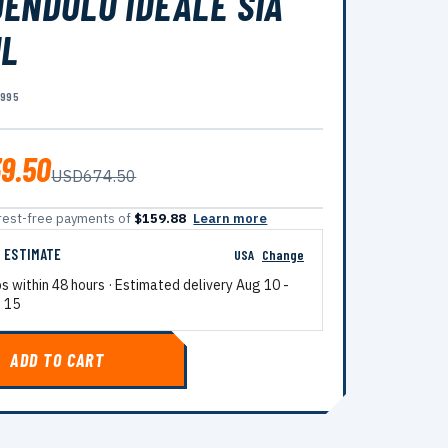
ENDOLO IDEALE SIA
IL
8995
9.50
USD674.50
terest-free payments of
$159.88
Learn more
G ESTIMATE
USA
Change
ps within 48 hours · Estimated delivery
Aug 10
-
 15
ADD TO CART