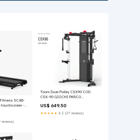
Toorx Dual Pulley CSX90 COD.
CSX-90 GIOCHI PARCO
 Fitness SC48-
PUBBLICO
US$ 649.50
 touchscreen -
atibile Zwift E
★★★★★
4.5 (27 reviews)
tà 18 Km/h -
Peso Max Utente
 reviews)
TFT Tabelloni
i