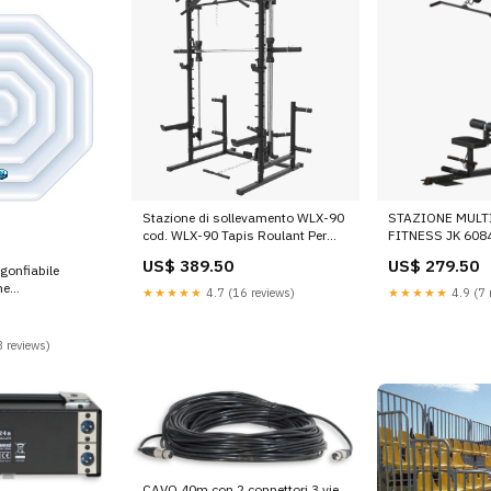
Stazione di sollevamento WLX-90
STAZIONE MULT
cod. WLX-90 Tapis Roulant Per
FITNESS JK 6084
Riabilitazione
Pulito
US$ 389.50
US$ 279.50
 gonfiabile
he
★★★★★
4.7 (16 reviews)
★★★★★
4.9 (7 
ttagonale
 SP-N1407528
 HAPPY 4X4 44L
 reviews)
CAVO 40m con 2 connettori 3 vie