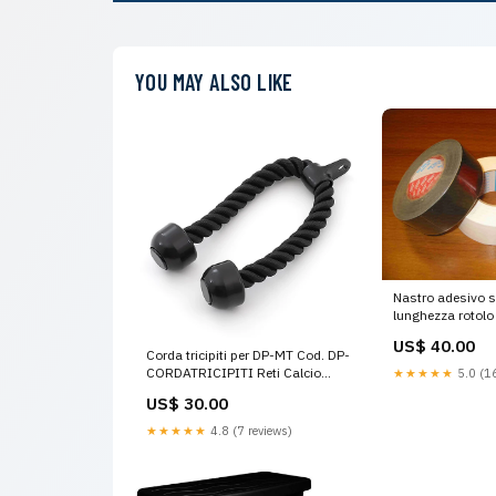
YOU MAY ALSO LIKE
Nastro adesivo 
lunghezza rotolo 
a scelta. larghezza 50mm in
US$ 40.00
rotolo da 50m. 
Corda tricipiti per DP-MT Cod. DP-
CORDATRICIPITI Reti Calcio
★★★★★
5.0 (16
Calcetto Calciotto
US$ 30.00
★★★★★
4.8 (7 reviews)