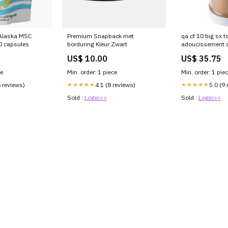
 Alaska MSC
Premium Snapback met
qa cf 10 big sx ts
0 capsules
borduring Kleur:Zwart
adoucissement d
CAT1001780970
US$ 10.00
US$ 35.75
ce
Min. order: 1 piece
Min. order: 1 pie
6 reviews)
★★★★★
4.1 (8 reviews)
★★★★★
5.0 (9 
Sold :
Login>>
Sold :
Login>>