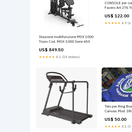
CONSOLE per co
Favero Art.276 T
Trainer
US$ 122.00
★★★★★
4.9 (6 
Stazione multifunzione MSX 1000
Toorx Cod. MSX-1000 Serie 650
US$ 849.50
★★★★★
4.1 (18 reviews)
Telo per Ring Box
Canvas Mod. DR
copertura RING b
US$ 50.00
mq Appendiabiti
★★★★★
4.1 (5 