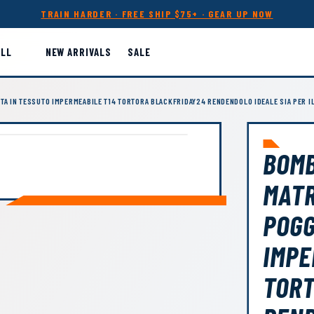
TRAIN HARDER · FREE SHIP $75+ · GEAR UP NOW
ALL
NEW ARRIVALS
SALE
TA IN TESSUTO IMPERMEABILE T14 TORTORA BLACKFRIDAY24 RENDENDOLO IDEALE SIA PER I
BOMB
MATR
POGG
IMPE
TORT