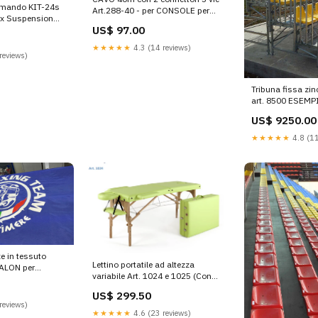
mando KIT-24s
Art.288-40 - per CONSOLE per
rx Suspension
comando KIT-24s Favero Reti
US$ 97.00
Calciotto Calcio Ridotto
★★★★★
4.3 (14 reviews)
reviews)
Tribuna fissa zin
art. 8500 ESEM
TRIBUNE DA MT 1
US$ 9250.00
DOCCIA SOLARE 
★★★★★
4.8 (11
e in tessuto
Lettino portatile ad altezza
ALON per
variabile Art. 1024 e 1025 (Con
ordato costo al
poggiatesta) Lancio del Disco
US$ 299.50
reviews)
★★★★★
4.6 (23 reviews)