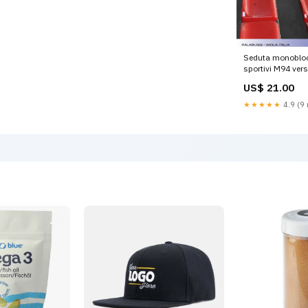
Seduta monobloc
sportivi M94 vers
Ignifuga Beach V
US$ 21.00
★★★★★
4.9 (9 