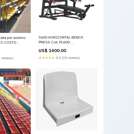
S600 HORIZONTAL BENCH
cata per esterno
PRESS Cod. PL600-
PIO COSTO
HORIZONTALBENCHPRESS
2 X 4 FILE
US$ 1400.00
Espositori portamanubri
JOLLY 25L
portadischi portabilancieri
★★★★★
4.0 (30 reviews)
 reviews)