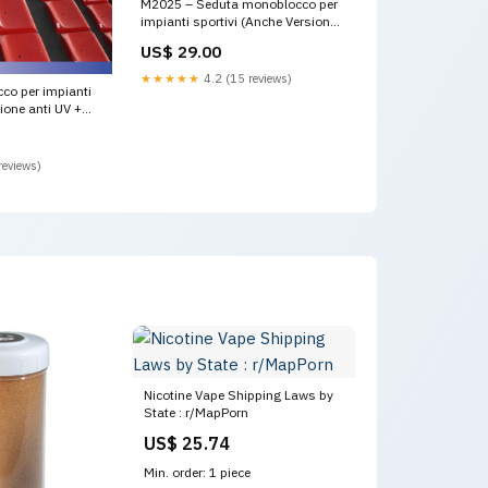
M2025 – Seduta monoblocco per
impianti sportivi (Anche Versione
Ignifuga) Versione:ANTI-UV (DA
US$ 29.00
ESTERNO)
★★★★★
4.2 (15 reviews)
co per impianti
ione anti UV +
olley
reviews)
Nicotine Vape Shipping Laws by
State : r/MapPorn
US$ 25.74
Min. order: 1 piece