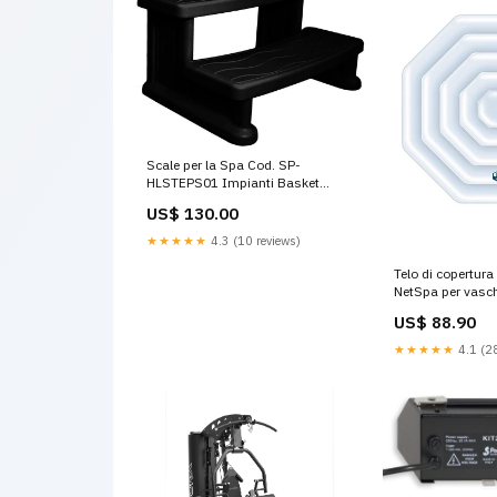
Scale per la Spa Cod. SP-
HLSTEPS01 Impianti Basket
Monotubolari
US$ 130.00
★★★★★
4.3 (10 reviews)
Telo di copertura
NetSpa per vasc
idromassaggio O
US$ 88.90
155x155cm cod
DOCCIA SOLARE
★★★★★
4.1 (28