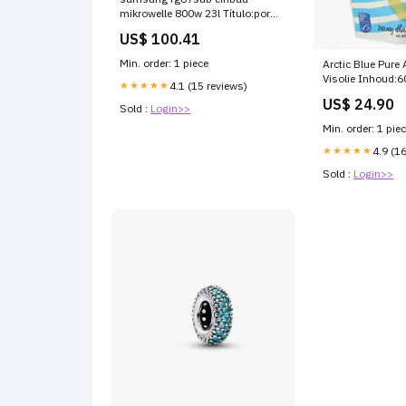
mikrowelle 800w 23l Título:por
defecto
US$ 100.41
Min. order: 1 piece
Arctic Blue Pure
Visolie Inhoud:6
★★★★★
4.1 (15 reviews)
US$ 24.90
Sold :
Login>>
Min. order: 1 pie
★★★★★
4.9 (1
Sold :
Login>>