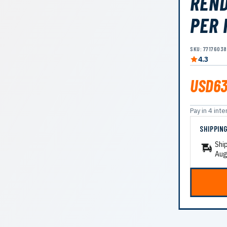
REND
PER 
SKU: 7717603
4.3
USD63
Pay in 4 in
SHIPPIN
Shi
Aug