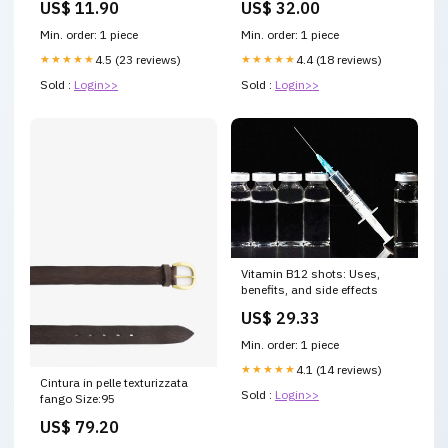
US$ 11.90
US$ 32.00
Katzen Füllgewicht [net
weight]:90 g
Min. order: 1 piece
Min. order: 1 piece
★★★★★
4.5 (23 reviews)
★★★★★
4.4 (18 reviews)
Sold :
Login>>
Sold :
Login>>
Vitamin B12 shots: Uses,
benefits, and side effects
US$ 29.33
Min. order: 1 piece
★★★★★
4.1 (14 reviews)
Cintura in pelle texturizzata
Sold :
Login>>
fango Size:95
US$ 79.20