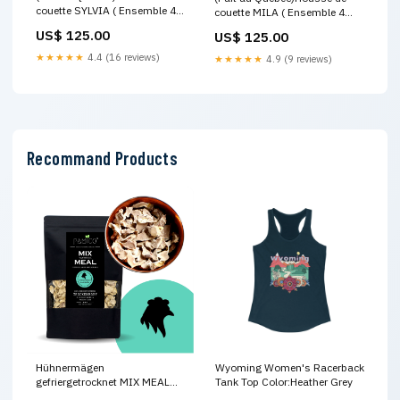
couette SYLVIA ( Ensemble 4
couette MILA ( Ensemble 4
pièces ) Taille:Double-80''x 90''
pièces ) courtepointe
US$ 125.00
US$ 125.00
★★★★★
4.4 (16 reviews)
★★★★★
4.9 (9 reviews)
Recommand Products
Hühnermägen
Wyoming Women's Racerback
gefriergetrocknet MIX MEAL
Tank Top Color:Heather Grey
Trockenbarf für Hunde &