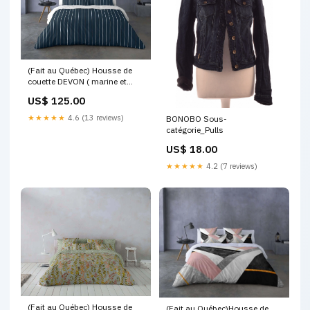
(Fait au Québec) Housse de
couette DEVON ( marine et
blanc) - Ensemble 4 pièces )
US$ 125.00
Taille:King-104''x 92''
★★★★★
4.6 (13 reviews)
BONOBO Sous-
catégorie_Pulls
US$ 18.00
★★★★★
4.2 (7 reviews)
(Fait au Québec) Housse de
(Fait au Québec)Housse de