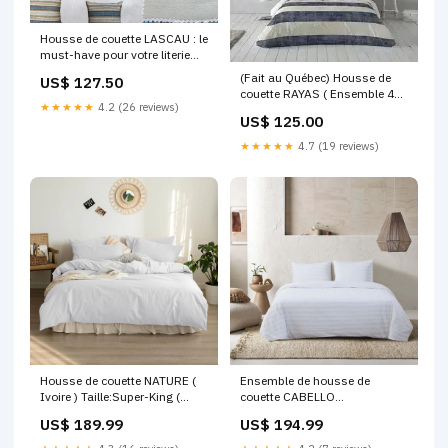
Housse de couette LASCAU : le
must-have pour votre literie
Taille:Double/Queen 90"x92" +
(Fait au Québec) Housse de
US$ 127.50
2 cache oreillers ( 20'' x 28'')
couette RAYAS ( Ensemble 4
★★★★★
4.2 (26 reviews)
pièces )
US$ 125.00
autopostr_pinterest_76134
★★★★★
4.7 (19 reviews)
Housse de couette NATURE (
Ensemble de housse de
Ivoire ) Taille:Super-King (
couette CABELLO
118'' x 97'')
autopostr_pinterest_76134
US$ 189.99
US$ 194.99